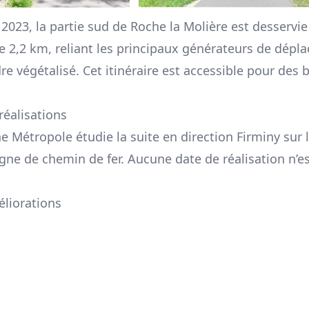
 2023, la partie sud de Roche la Molière est desservi
de 2,2 km, reliant les principaux générateurs de dép
e végétalisé. Cet itinéraire est accessible pour des 
réalisations
e Métropole étudie la suite en direction Firminy sur 
ligne de chemin de fer. Aucune date de réalisation n’
éliorations
re co-visibilité aux intersections avec les routes, n
Mineurs
 liaison avec le centre-ville de Roche la Molière via la