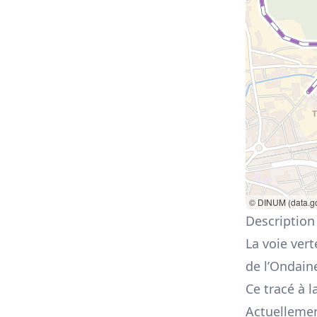
© DINUM (data.go
Description
La voie vert
de l’Ondain
Ce tracé à l
Actuellemen