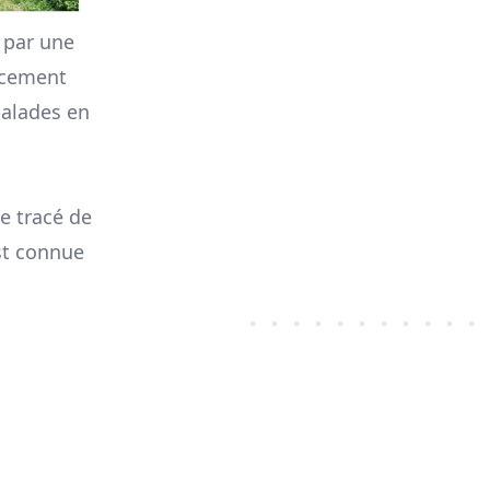
e par une
lacement
balades en
le tracé de
est connue
otamment sur
 rue