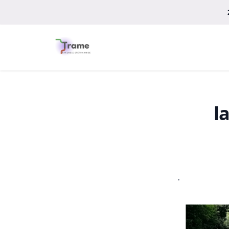
Observatoire des politiques cyclables
l
.