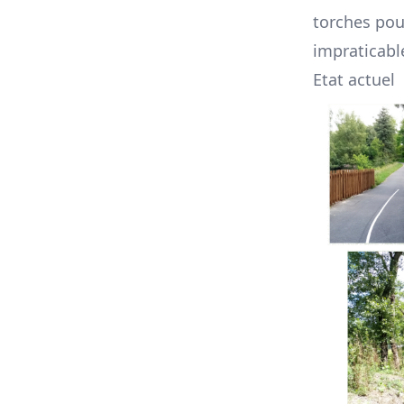
torches pour
impraticabl
Etat actuel