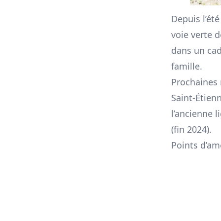
Depuis l’été
voie verte 
dans un cadr
famille.
Prochaines 
Saint-Étienn
l’ancienne 
(fin 2024).
Points d’am
Une meilleu
le Bvd des 
Réaliser une
S.Carnot