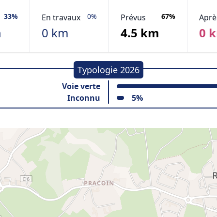
33%
0%
67%
En travaux
Prévus
Aprè
m
0 km
4.5 km
0 
Typologie 2026
Voie verte
Inconnu
5%