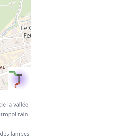
de la vallée
tropolitain.
t des lampes