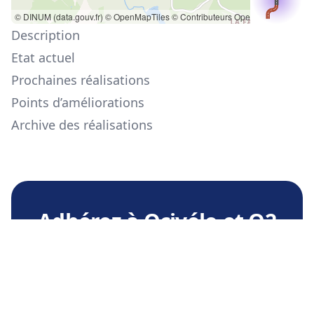
© DINUM (data.gouv.fr)
© OpenMapTiles
© Contributeurs OpenStreetMap
Description
Etat actuel
Prochaines réalisations
Points d’améliorations
Archive des réalisations
Adhérez à Ocivélo et O2
de l'Oxygene
Soutenez la promotion et l'usage du vélo
dans l'agglomération Stéphanoise, ainsi